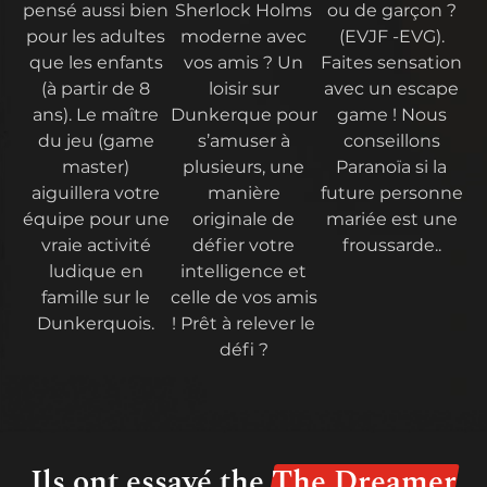
pensé aussi bien
Sherlock Holms
ou de garçon ?
pour les adultes
moderne avec
(EVJF -EVG).
que les enfants
vos amis ? Un
Faites sensation
(à partir de 8
loisir sur
avec un escape
ans). Le maître
Dunkerque pour
game ! Nous
du jeu (game
s’amuser à
conseillons
master)
plusieurs, une
Paranoïa si la
aiguillera votre
manière
future personne
équipe pour une
originale de
mariée est une
vraie activité
défier votre
froussarde..
ludique en
intelligence et
famille sur le
celle de vos amis
Dunkerquois.
! Prêt à relever le
défi ?
Ils ont essayé the
The Dreamer