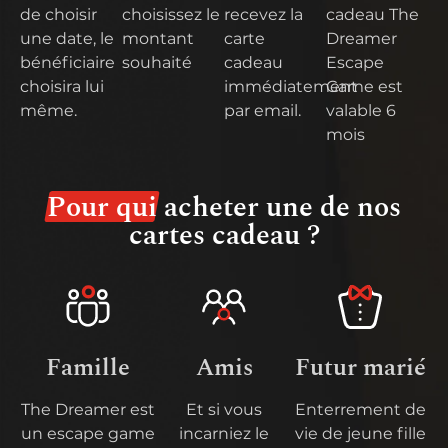
de choisir
choisissez le
recevez la
cadeau The
une date, le
montant
carte
Dreamer
bénéficiaire
souhaité
cadeau
Escape
choisira lui
immédiatement
Game est
même.
par email.
valable 6
mois
Pour qui
acheter une de nos
cartes cadeau ?
Famille
Amis
Futur marié
The Dreamer est
Et si vous
Enterrement de
un escape game
incarniez le
vie de jeune fille